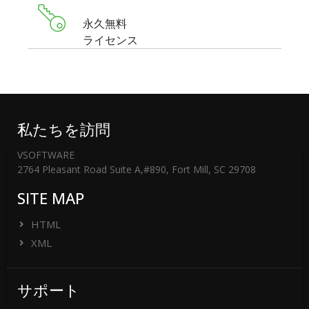
永久無料
If You are not having license key then please checked ema
ライセンス
Messages on +91-9999943885
私たちを訪問
VSOFTWARE
2764 Pleasant Road Suite A,#890, Fort Mill, SC 29708
SITE MAP
HTML
XML
サポート