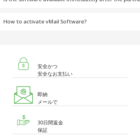
Yes, the license key will be delivered to you within 15 min
How to activate vMail Software?
Do you want to activate vMail Software – Please fallow
---------------------------------------------------------------------
STEP 1) Download Latest Version Software [Selected S
安全かつ
安全なお支払い
STEP 2) Install Software on Windows or macOS Machine
STEP 3) Open Software as Administrator
即納
STEP 4) Appears Dialog – Click On Activate Now Button or 
メールで
Activation Dialog
STEP 5) Enter Software License Details – Email Address 
30日間返金
STEP 6) Click On Activate Button – Then Software valida
保証
------------------------------------------------------------------------