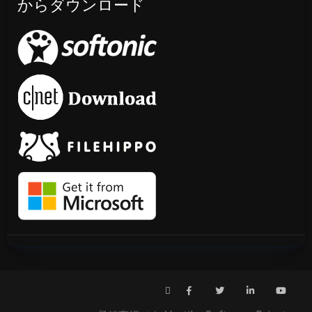
からダウンロード
Fac
Twi
Link
You