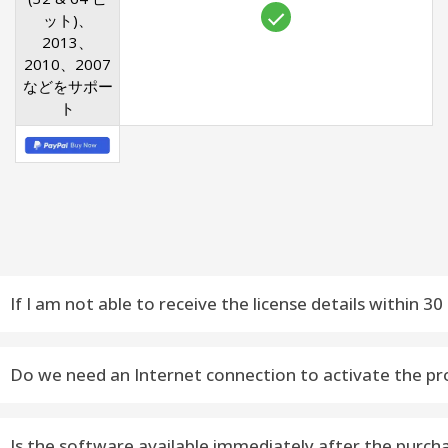
ット)、
2013、
2010、2007
などをサポー
ト
If I am not able to receive the license details within
Email Contact : You can contact: support@vsoftware.org or
Do we need an Internet connection to activate the pr
Phone Contact : You can on WhatsApp or Telegram Messag
Yes, the Internet availability is required to activate the soft
Is the software available immediately after the purch