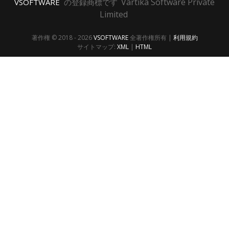
Vartika Software Private
VSOFTWARE
の登録商標です
eb
tte
din
tub
Limited
ook
r
e
著作権 © 2018 - 2026
VSOFTWARE
全著作権所有 |
利用規約
サイトマップ:
XML
|
HTML